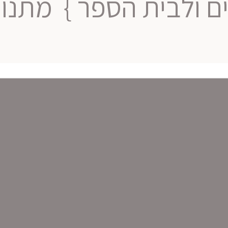
ם ולבית הספר }
מתנות