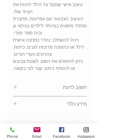
עיצוב אישי שמקל על הילד לזהות את
הציוד שלו.
העיצוב הצבעוני עם עפרונות, מחברת
ומחדד מתאים במיוחד לילדים בגילאי גן
ובית ספר יסודי,
ויכול להשתלב נהדר כמתנה אישית
לילד או כהזמנה מרוכזת לגנים, כיתות,
צהרונים וועדי הורים.
ניתן להתאים את השם, לשנות צבעים
או להוסיף כיתוב קצר לפי בקשה.
חשוב לדעת
המחירים בהתאם לכמות מינימום
מידע כללי
של 20 יחידות
קלמר 3 תאים בעיצוב אישי לילדים
בד חזק ואיכותי הניתן לכביסה,
לשימוש לאורך זמן.
Phone
Email
Facebook
Instagram