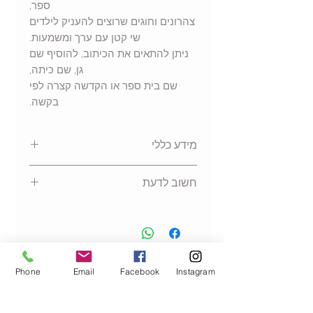
ספר,
צהרונים וחוגים שרוצים להעניק לילדים
שי קטן עם ערך ומשמעות.
ניתן להתאים את הכיתוב, להוסיף שם
גן, שם כיתה,
שם בית ספר או הקדשה קצרה לפי
בקשה.
מידע כללי
מארז עפרונות בעיצוב אישי
חשוב לדעת
כולל
זוג עפרונות
לכל ילד/ה
מוצמד לכרטיס מעוצב
מינימום הזמנה
מתאים להזמנות מרוכזות לגנים, בתי
20 יחידות ומעלה
ספר, כיתות וצהרונים
אפשרות להוספת שם גן / כיתה /
הנמכרים ביותר
Phone
Email
Facebook
Instagram
בית ספר / הקדשה
מתאים לפתיחת שנה, סוף שנה,
מסיבת סיום או מעבר לכיתה א׳