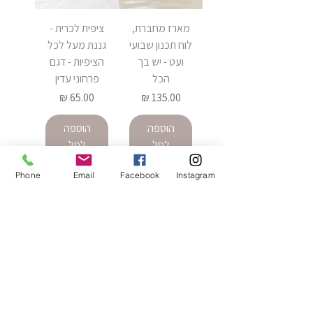
מארז מחברת,
ציפית לכרית -
לוח תכנון שבועי
גננת מעל לכל
ועט - יש בך
הציפיות - דגם
הכל
פרחוני עדין
מחיר
מחיר
הוספה
הוספה
לסל
לסל
Phone
Email
Facebook
Instagram
מחזיק מפתחות
תיק קנבס
- מחזיקים ממך
בעיצוב אישי -
לרקוד עם
מחיר