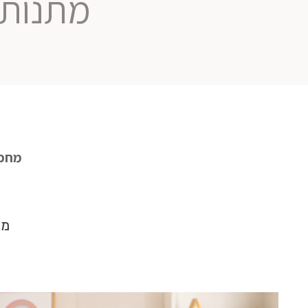
כריות נוי
מתנות 
מחפש
מת