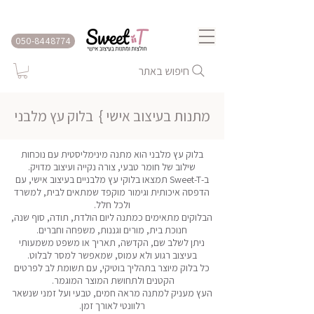
שירות משלוחים לכל הארץ
050-8448774
חיפוש באתר
מתנות בעיצוב אישי }
בלוק עץ מלבני
בלוק עץ מלבני הוא מתנה מינימליסטית עם נוכחות
שילוב של חומר טבעי, צורה נקייה ועיצוב מדויק.
ב-Sweet-T תמצאו בלוקי עץ מלבניים בעיצוב אישי, עם
הדפסה איכותית וגימור מוקפד שמתאים לבית, למשרד
ולכל חלל.
הבלוקים מתאימים כמתנה ליום הולדת, תודה, סוף שנה,
חנוכת בית, מורים וגננות, משפחה וחברים.
ניתן לשלב שם, הקדשה, תאריך או משפט משמעותי
בעיצוב רגוע ולא עמוס, שמאפשר למסר לבלוט.
כל בלוק מיוצר בתהליך בוטיקי, עם תשומת לב לפרטים
הקטנים ולתחושת המוצר המוגמר.
העץ מעניק למתנה מראה חמים, טבעי ועל זמני שנשאר
רלוונטי לאורך זמן.