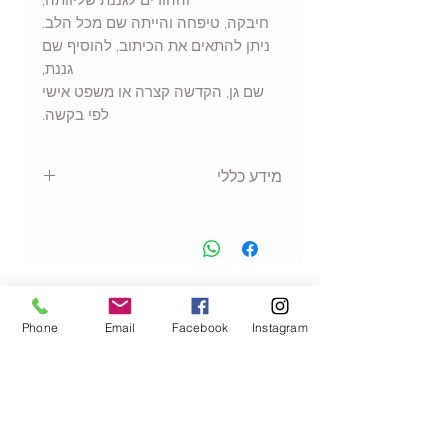
וההורים לגננת שליוותה,
חיבקה, טיפחה והייתה שם מכל הלב.
ניתן להתאים את הכיתוב, להוסיף שם
גננת,
שם גן, הקדשה קצרה או משפט אישי
לפי בקשה.
מידע כללי
ציפית לכרית שינה בעיצוב אישי
מידות סטנדרטיות
עשויה מבד
מיקרופייבר רך ונעים
למגע
הנמכרים ביותר
הדפסה איכותית ועמידה בכביסה
Phone
Email
Facebook
Instagram
מתאימה לשימוש יומיומי
עיצוב עדין ונשי
מתנה שימושית ומרגשת לגננת
אפשרות להוספת שם / שם גן /
משפט / הקדשה