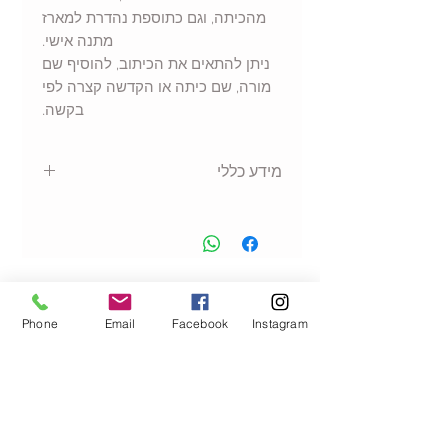
מהכיתה, וגם כתוספת נהדרת למארז
מתנה אישי.
ניתן להתאים את הכיתוב, להוסיף שם
מורה, שם כיתה או הקדשה קצרה לפי
בקשה.
מידע כללי
ספל קרמי איכותי
מתאים לשתייה חמה או קרה
עיצוב מודפס באיכות גבוהה
מתנה אישית ומרגשת
הנמכרים ביותר
אפשרות להתאמה אישית של שם /
Phone
Email
Facebook
Instagram
משפט הקדשה
מומלץ לשטיפה ידנית לשמירה
מיטבית על ההדפס לאורך זמן
גובה 9.5 ס"מ,
קוטר 8 ס"מ