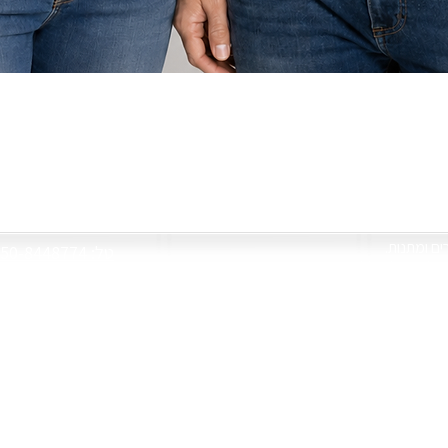
תצוגה מהירה
צור קשר
רים ומתנות
050-8448774 :טל
 שלכם על שלל מתנות
re1@gmail.com
 לעכבר, פאזל ועוד
יחודיים בעיצובנו
שעות פעילות
ימים א'-ה' 09:30-18:00
ו' וחגים 09:30-13:30