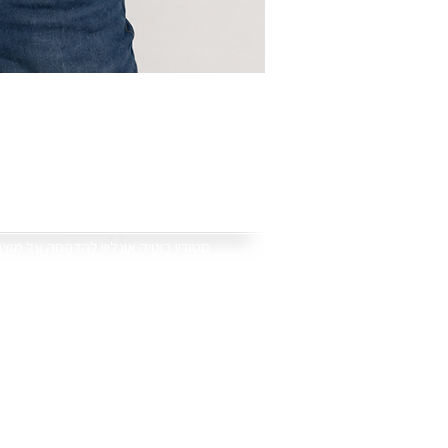
סוויט טי
.סטודיו בוטיק אונליין להדפסה על מוצ
אנו מדפיסים את התמונות וההקדשות
ספלים, כובעים, תיקים, פוטובלוק, פד
באתר תמצאו גם קולקציות של מוצרים י