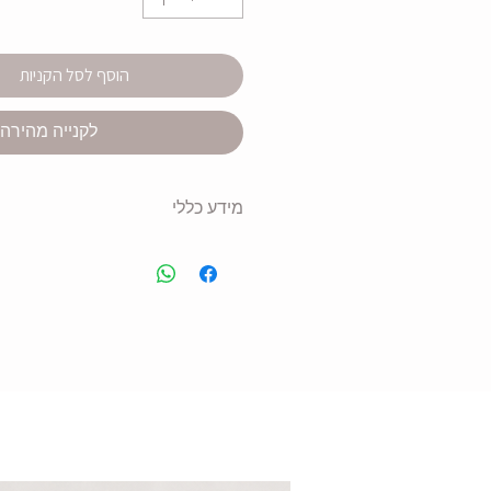
הוסף לסל הקניות
לקנייה מהירה
מידע כללי
תיק איפור פשתן בעיצוב אישי
כולל רצועת נשיאה נוחה
מידות:
23.5×16.5 ס״מ
צבע זמין:
אופוויט
מתאים לאיפור, טיפוח, כלי כתיבה 
הדפסה אישית על גבי התיק
אפשרות להוספת שם / משפט / ה
מתנה שימושית, אישית ומרגשת
מומלץ לניקוי עדין בלבד לשמירה 