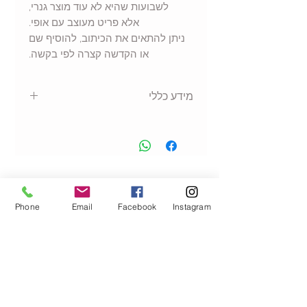
לשבועות שהיא לא עוד מוצר גנרי,
אלא פריט מעוצב עם אופי.
ניתן להתאים את הכיתוב, להוסיף שם
או הקדשה קצרה לפי בקשה.
מידע כללי
ספל קרמי איכותי
מתאים לשתייה חמה או קרה
עיצוב מודפס באיכות גבוהה
מתנה אישית ומרגשת
הנמכרים ביותר
אפשרות להתאמה אישית של שם /
משפט הקדשה
Phone
Email
Facebook
Instagram
מומלץ לשטיפה ידנית לשמירה
מיטבית על ההדפס לאורך זמן
גובה 9.5 ס"מ,
קוטר 8 ס"מ