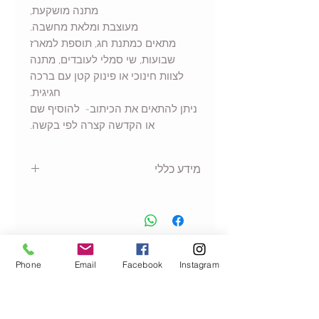
מתנה מושקעת,
מעוצבת ומלאת מחשבה.
מתאים כמתנת חג, תוספת למארז
שבועות, שי סמלי לעובדים, מתנה
לצוות חינוכי או פינוק קטן עם ברכה
חגיגית.
ניתן להתאים את הכיתוב- להוסיף שם
או הקדשה קצרה לפי בקשה.
מידע כללי
מארז שוקולד בעיצוב אישי
משקל 100 גרם
השוקולד כשר
עטיפה מודפסת בעיצוב מקורי
הנמכרים ביותר
Phone
Email
Facebook
Instagram
וצבעוני
אפשרות להוספת שם / משפט /
הקדשה
העיצוב מודפס על גבי עטיפה