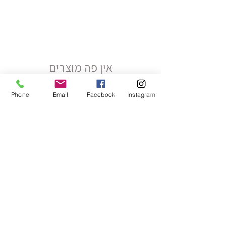
לתצוגה כרגע.
Phone
Email
Facebook
Instagram
סוויט טי
.סטודיו בוטיק אונליין להדפסה על מוצרים ומתנות
אנו מדפיסים את התמונות וההקדשות שלכם על שלל מתנות
ספלים, כובעים, תיקים, פוטובלוק, פד לעכבר, פאזל ועוד
באתר תמצאו גם קולקציות של מוצרים ייחודיים בעיצובנו
הצהרת נגישות
האתר עוצב ונבנה ע"י סוויט-טי וכל הזכויות שמורות לסוויט-טי
© אין להעתיק או לשכפל 2017