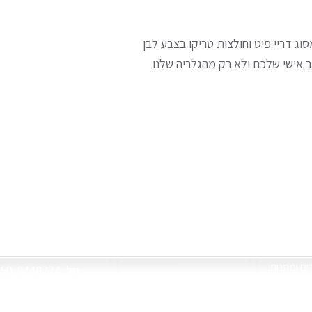
וג דריי פיט וחולצות טריקו בצבע לבן
ב אישי שלכם ולא רק מהגלריה שלנו
צור קשר
רים ומתנות
050-8448774 :טל
 שלכם על שלל מתנות
re1@gmail.com
 לעכבר, פאזל ועוד
יחודיים בעיצובנו
שעות פעילות