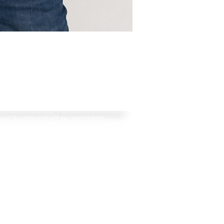
סוויט טי
.סטודיו בוטיק אונליין להדפסה על מוצ
אנו מדפיסים את התמונות וההקדשות
ספלים, כובעים, תיקים, פוטובלוק, פד
באתר תמצאו גם קולקציות של מוצרים י