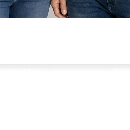
תצוגה מהירה
צור קשר
רים ומתנות
050-8448774 :טל
 שלכם על שלל מתנות
re1@gmail.com
 לעכבר, פאזל ועוד
יחודיים בעיצובנו
שעות פעילות
ימים א'-ה' 09:30-18:00
ו' וחגים 09:30-13:30