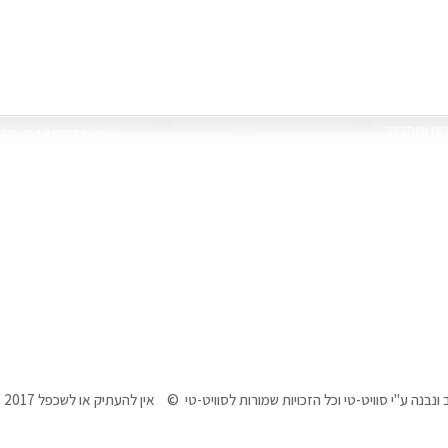
צור קשר
רים ומתנות
050-8448774 :טל
 שלכם על שלל מתנות
re1@gmail.com
 לעכבר, פאזל ועוד
יחודיים בעיצובנו
שעות פעילות
ימים א'-ה' 09:30-18:00
ו' וחגים 09:30-13:30
הצהרת נגישות