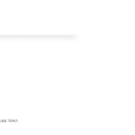
סוויט טי
.סטודיו בוטיק אונליין להדפסה על מוצ
אנו מדפיסים את התמונות וההקדשות
ספלים, כובעים, תיקים, פוטובלוק, פד
באתר תמצאו גם קולקציות של מוצרים י
האתר עוצב ונבנה ע"י סוויט-טי וכל הזכויות שמורות לסוויט-טי © אין להעתיק או לשכפל 2017