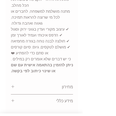
הכל מהלב.
מתנה מושלמת למשפחה, לחברים או
לכל מי שרוצה להראות תמיכה,
גאווה ואהבה גדולה.
✔ עיצוב מקורי ועדין בגווני ירוק וסגול
✔ הדפס איכותי ועמיד לאורך זמן
✔ חולצה לבנה נוחה בגזרה מחמיאה
✔ מושלם לטקסים, גיוס, סיום קורסים
או סתם כדי להפתיע ❤️
כי יש דברים שלא אומרים רק במילים .
ניתן להזמין בהתאמה אישית עם שם
או שינוי כיתוב לפי בקשה.
מחירון
1 עד 3 יחידות =
59
שח לחולצה
מידע כללי
4 עד 7 יחידות =
55
שח לחולצה
8 עד 10 יחידות =
49
שח לחולצה
גזרה
צווארון עגול, שרוול קצר
11 עד 15 יחידות =
45
שח