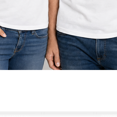
תצוגה מהירה
צור קשר
רים ומתנות
050-8448774 :טל