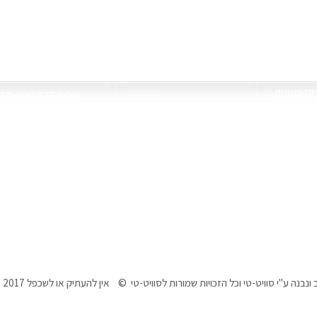
צור קשר
רים ומתנות
050-8448774 :טל
 שלכם על שלל מתנות
re1@gmail.com
 לעכבר, פאזל ועוד
יחודיים בעיצובנו
שעות פעילות
ימים א'-ה' 09:30-18:00
ו' וחגים 09:30-13:30
הצהרת נגישות