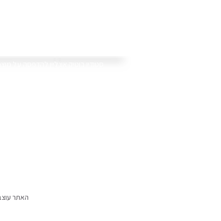
סוויט טי
.סטודיו בוטיק אונליין להדפסה על מוצ
אנו מדפיסים את התמונות וההקדשות
ספלים, כובעים, תיקים, פוטובלוק, פד
באתר תמצאו גם קולקציות של מוצרים י
האתר עוצב ונבנה ע"י סוויט-טי וכל הזכויות שמורות לסוויט-טי © אין להעתיק או לשכפל 2017