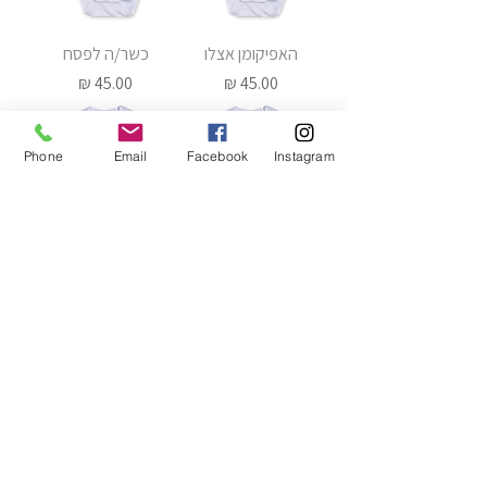
האפיקומן אצלו
כשר/ה לפסח
מחיר
מחיר
Phone
Email
Facebook
Instagram
מצאתי את האפיקומן -
לא מצאתי את
בנות
האפיקומן
מחיר
מחיר
סוויט טי
.סטודיו בוטיק אונליין להדפסה על מוצרים ומתנות
אנו מדפיסים את התמונות וההקדשות שלכם על שלל מתנות
ספלים, כובעים, תיקים, פוטובלוק, פד לעכבר, פאזל ועוד
באתר תמצאו גם קולקציות של מוצרים ייחודיים בעיצובנו