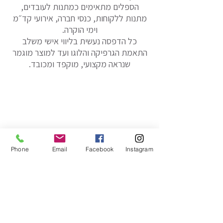
הספלים מתאימים כמתנות לעובדים,
מתנות ללקוחות, כנסי חברה, אירועי קד״מ
וימי הוקרה.
כל הדפסה נעשית בליווי אישי משלב
התאמת הגרפיקה והלוגו ועד למוצר מוגמר
שנראה מקצועי, מוקפד ומכובד.
Phone
Email
Facebook
Instagram
לתצוגה כרגע.
סוויט טי
.סטודיו בוטיק אונליין להדפסה על מוצרים ומתנות
אנו מדפיסים את התמונות וההקדשות שלכם על שלל מתנות