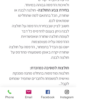
ולאיכות הדפסה גבוהה במיוחד.
בחירת צבע החולצה-
חולצה לבנה או
שחורה, הכל בהתאם למה שתחליטו
שמתאים לכם.
חשוב לציין שבבחירת הדפסה על חולצה
לבנה ניתן בעצם להדפיס כל דבר
לעומת חולצה שחורה שאפשרויות
ההדפסה עליה מצומצמות
ישנו גם הבדל בתמחור, הדפסה על חולצה
שחורה יקרה באופן משמעותי מהדפס על
חולצה לבנה.
חולצות למסיבה כמזכרת:
חולצות מודפסות בהחלט מתנה מפנקת
ואישית למשפחה ולחברים שתמיד שמחים
לקבל...
הדפסה על חולצות חתונה מבד כותנה
100% איכותי, צווארון וי או עגול
Phone
Email
Facebook
Instagram
לבחירתכם
אפשר גם להכין חולצות לחתן לפי בקשתכם