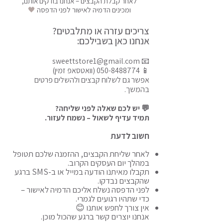
לאחר קבלת הקבצים – אנחנו בודקים אותם,
ומכינים הדמיה לאישור לפני הדפסה
🖤
צריכים עזרה או מתלבטים?
אנחנו כאן בשבילכם:
sweettstore1@gmail.com
📧
📱
050-8488774
(וואטסאפ זמין)
אפשר גם לשלוח קבצים ולהשלים פרטים
בהמשך.
💬 יש לכם שאלה לפני שליחה?
תמיד עדיף לשאול – נשמח לעזור.
חשוב לדעת
לאחר שליחת הקבצים, ההזמנה שלכם תטופל
במהלך יום העסקים הקרוב.
תקבלו מאיתנו הודעה במייל או ב-SMS ברגע
שהקבצים נבדקו.
לפני הדפסה נשלח אליכם הדמיה לאישור –
כדי שתהיו רגועים לגמרי.
אין צורך לחפש אותנו 😊
אנחנו יוצרים קשר ברגע שהכול מוכן.